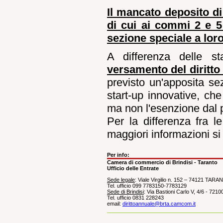
Il mancato deposito di 
di cui ai commi 2 e 5 
sezione speciale a lor
A differenza delle st
versamento del diritto
previsto un'apposita se
start-up innovative, che 
ma non l'esenzione dal 
Per la differenza fra 
maggiori informazioni si 
Per info:
Camera di commercio di Brindisi - Taranto
Ufficio delle Entrate
Sede legale
: Viale Virgilio n. 152 – 74121 TARA
Tel. ufficio 099 7783150-7783129
Sede di Brindisi
: Via Bastioni Carlo V, 4/6 - 721
Tel. ufficio 0831 228243
email:
dirittoannuale@brta.camcom.it