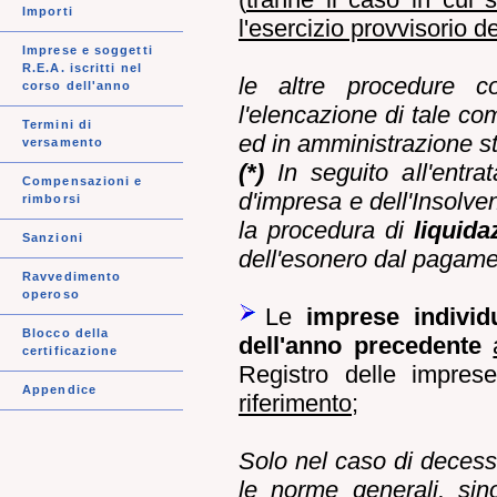
Importi
l'esercizio provvisorio d
Imprese e soggetti
R.E.A. iscritti nel
le altre procedure co
corso dell'anno
l'elencazione di tale c
Termini di
ed in amministrazione s
versamento
(*)
In seguito all'entra
Compensazioni e
d'impresa e dell'Insolve
rimborsi
la procedura di
liquida
Sanzioni
dell'esonero dal pagamen
Ravvedimento
operoso
Le
imprese individu
Blocco della
dell'anno precedente
certificazione
Registro delle impres
Appendice
riferimento
;
Solo nel caso di decesso
le norme generali, sin