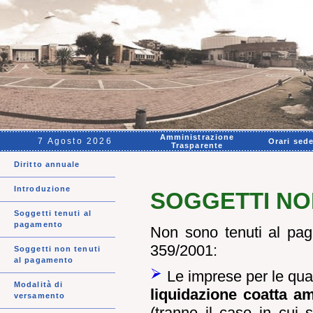
Amministrazione
7 Agosto 2026
Orari sed
Trasparente
Diritto annuale
Introduzione
SOGGETTI NO
Soggetti tenuti al
pagamento
Non sono tenuti al paga
359/2001:
Soggetti non tenuti
al pagamento
Le imprese per le qual
Modalità di
liquidazione coatta a
versamento
(
tranne il caso in cui 