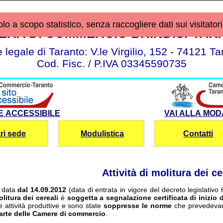
o a scopo statistico, senza raccogliere dati sui visitatori
ERA DI COMMERCIO BRINDISI-TAR
 legale di Taranto: V.le Virgilio, 152 - 74121 Ta
Cod. Fisc. / P.IVA 03345590735
LE ACCESSIBILE
VAI ALLA MOD
ri sede
Modulistica
Contatti
Attività di molitura dei ce
r data
dal 14.09.2012
(data di entrata in vigore del decreto legislativo 
olitura dei cereali
è
soggetta a segnalazione certificata di inizio di
e attività produttive e sono state
soppresse le norme
che prevedevan
arte delle Camere di commercio
.