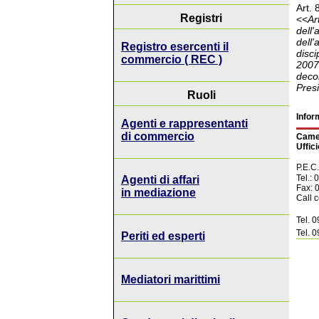
Art. 
Registri
<<
Ar
dell
dell
Registro esercenti il
disci
commercio ( REC )
2007,
deco
Presi
Ruoli
Infor
Agenti e rappresentanti
di commercio
Camer
Uffici
P.E.C
Tel.:
Agenti di affari
Fax: 
in mediazione
Call 
Tel. 
Tel. 
Periti ed esperti
Mediatori marittimi