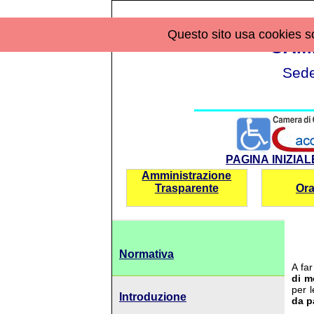
Questo sito usa cookies sol
CAM
Sede
PAGINA INIZIA
Amministrazione
Trasparente
Ora
Normativa
A fa
di m
per l
Introduzione
da p