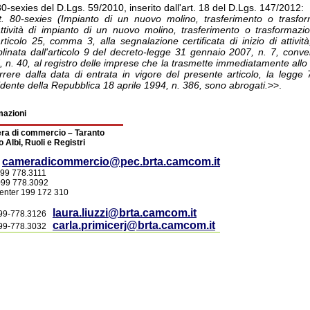
80-sexies del D.Lgs. 59/2010, inserito dall'art. 18 del D.Lgs. 147/2012:
t. 80-sexies (Impianto di un nuovo molino, trasferimento o trasforma
'attività di impianto di un nuovo molino, trasferimento o trasformazio
'articolo 25, comma 3, alla segnalazione certificata di inizio di atti
plinata dall'articolo 9 del decreto-legge 31 gennaio 2007, n. 7, conver
 n. 40, al registro delle imprese che la trasmette immediatamente allo sp
rrere dalla data di entrata in vigore del presente articolo, la legg
dente della Repubblica 18 aprile 1994, n. 386, sono abrogati.
>>.
mazioni
a di commercio – Taranto
o Albi, Ruoli e Registri
cameradicommercio@pec.brta.camcom.it
.
 099 778.3111
099 778.3092
center 199 172 310
laura.liuzzi@brta.camcom.it
099-778.3126
carla.primicerj@brta.camcom.it
099-778.3032