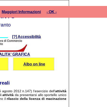
Maggiori Informazioni
- OK -
ANTO
ranto
[?] Accessibilità
ALITA' GRAFICA
Albo on line
reali
6 agosto 2012 n.147) l'esercizio dell'
attività
 attività
da presentarsi allo sportello unico
o il
rilascio della licenza di macinazione