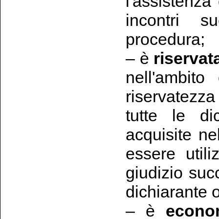
l'assistenza
incontri s
procedura;
– è
riservat
nell'ambito
riservatezz
tutte le di
acquisite n
essere utili
giudizio suc
dichiarante 
– è
econo