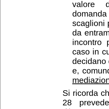
valore d
domanda 
scaglioni 
da entramb
incontro 
caso in cu
decidano d
e, comun
mediazio
Si ricorda ch
28 prevede