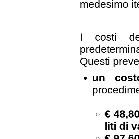
medesimo ite
I costi d
predeterminat
Questi preve
un cost
procedime
€ 48,8
liti di
€ 97,6