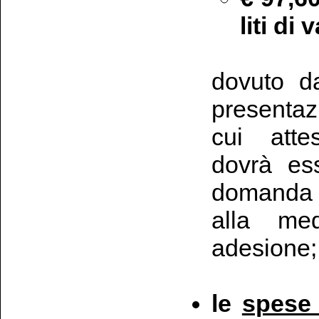
liti di
dovuto da
presentaz
cui atte
dovrà ess
domanda 
alla me
adesione;
le
spese 