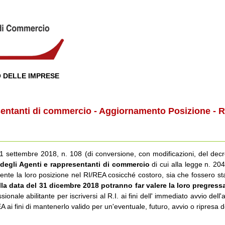
 DELLE IMPRESE
entanti di commercio - Aggiornamento Posizione - R
 settembre 2018, n. 108 (di conversione, con modificazioni, del decr
 degli Agenti e rappresentanti di commercio
di cui alla legge n. 2
te la loro posizione nel RI/REA cosicché costoro, sia che fossero stati 
lla data del 31 dicembre 2018 potranno far valere la loro pregress
ionale abilitante per iscriversi al R.I. ai fini dell' immediato avvio dell'a
A ai fini di mantenerlo valido per un'eventuale, futuro, avvio o ripresa d